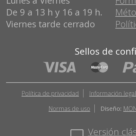
Lunes a Viernes
Form
De 9 a 13 h y 16 a 19 h.
Méto
Viernes tarde cerrado
Polít
Sellos de conf
Política de privacidad
Información lega
Normas de uso
Diseño:
MON
Versión clás