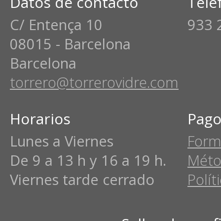
Datos de contacto
Telé
C/ Entença 10
933 
08015 - Barcelona
Barcelona
torrero@torrerovidre.com
Horarios
Pago
Lunes a Viernes
Form
De 9 a 13 h y 16 a 19 h.
Méto
Viernes tarde cerrado
Polít