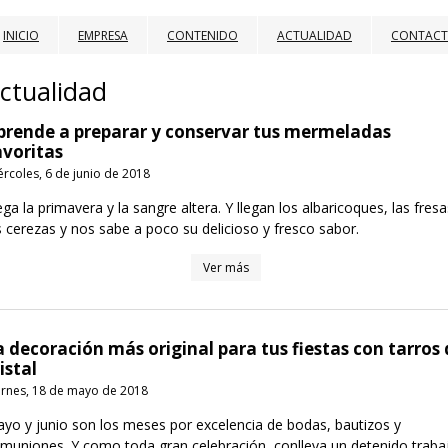
INICIO
EMPRESA
CONTENIDO
ACTUALIDAD
CONTAC
ctualidad
prende a preparar y conservar tus mermeladas
avoritas
ércoles, 6 de junio de 2018
ega la primavera y la sangre altera. Y llegan los albaricoques, las fresa
s cerezas y nos sabe a poco su delicioso y fresco sabor.
Ver más
a decoración más original para tus fiestas con tarros
istal
ernes, 18 de mayo de 2018
yo y junio son los meses por excelencia de bodas, bautizos y
muniones. Y como toda gran celebración, conlleva un detenido traba