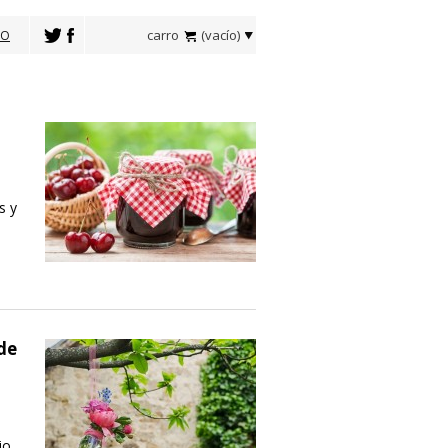
carro
(vacío)
TO
s y
 de
jo