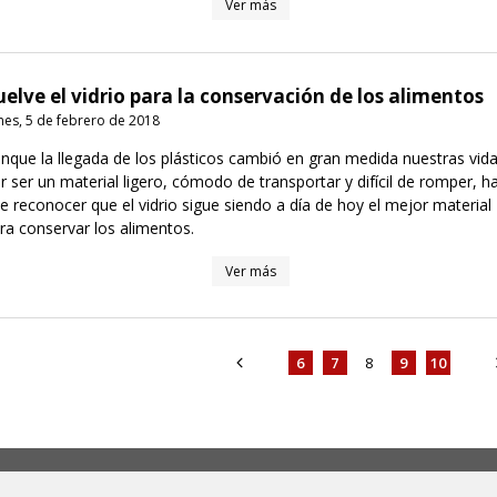
Ver más
uelve el vidrio para la conservación de los alimentos
nes, 5 de febrero de 2018
nque la llegada de los plásticos cambió en gran medida nuestras vid
r ser un material ligero, cómodo de transportar y difícil de romper, h
e reconocer que el vidrio sigue siendo a día de hoy el mejor material
ra conservar los alimentos.
Ver más
6
7
8
9
10
os y envíos
Horarios
Suscríbas