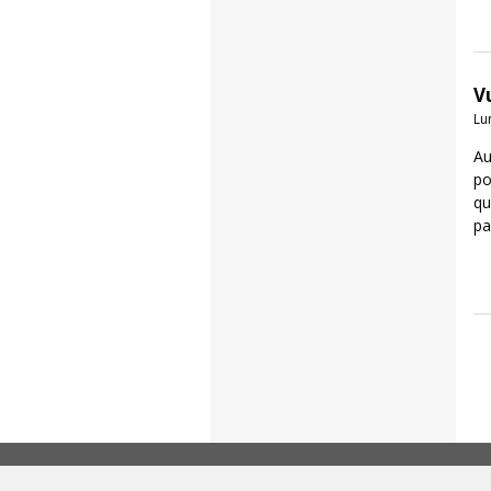
V
Lu
Au
po
qu
pa
Pag