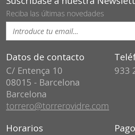
Suscríbase a nuestra Newslet
Reciba las últimas novedades
Datos de contacto
Telé
C/ Entença 10
933 
08015 - Barcelona
Barcelona
torrero@torrerovidre.com
Horarios
Pago