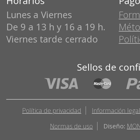
Horarios
Pago
Lunes a Viernes
Form
De 9 a 13 h y 16 a 19 h.
Méto
Viernes tarde cerrado
Polít
Sellos de conf
Política de privacidad
Información lega
Normas de uso
Diseño:
MON