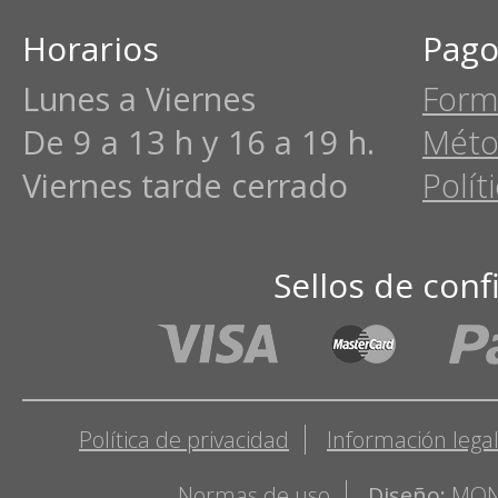
Horarios
Pago
Lunes a Viernes
Form
De 9 a 13 h y 16 a 19 h.
Méto
Viernes tarde cerrado
Polít
Sellos de conf
Política de privacidad
Información lega
Normas de uso
Diseño:
MON