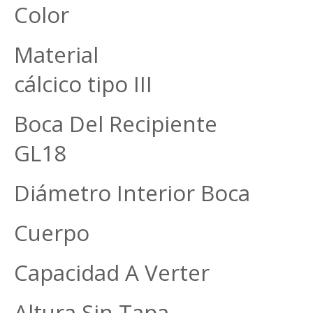
Color Transp
Material Vidri
cálcico tipo III
Boca Del Recipiente R
GL18
Diámetro Interior Boc
Cuerpo 37,2
Capacidad A Verter
Altura Sin Tapa