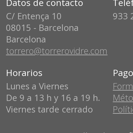
Datos de contacto
Telé
C/ Entença 10
933 
08015 - Barcelona
Barcelona
torrero@torrerovidre.com
Horarios
Pago
Lunes a Viernes
Form
De 9 a 13 h y 16 a 19 h.
Méto
Viernes tarde cerrado
Polít