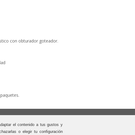
 obturador goteador.
ad
etes.
e a nuestra Newsletter
últimas novedades
adaptar el contenido a tus gustos y
hazarlas o elegir tu configuración
Enviar