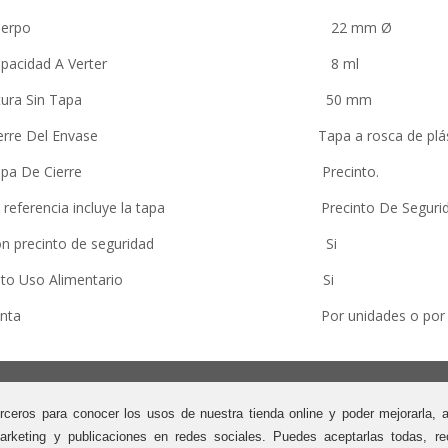
Cuerpo 22 mm Ø
Capacidad A Verter 8 ml
Altura Sin Tapa 50 mm
ierre Del Envase Tapa a rosca de plástico con
Tapa De Cierre Precinto.
a referencia incluye la tapa Precinto De Segurid
on precinto de seguridad Si
pto Uso Alimentario Si
enta Por unidades o por paqu
os y envíos
Horarios
Suscríbas
Lunes a Viernes
Reciba las 
rceros para conocer los usos de nuestra tienda online y poder mejorarla, 
rmas de pago
De 9 a 13 h y 16 a 19 h.
todos de envío
arketing y publicaciones en redes sociales. Puedes aceptarlas todas, rec
Viernes tarde cerrado