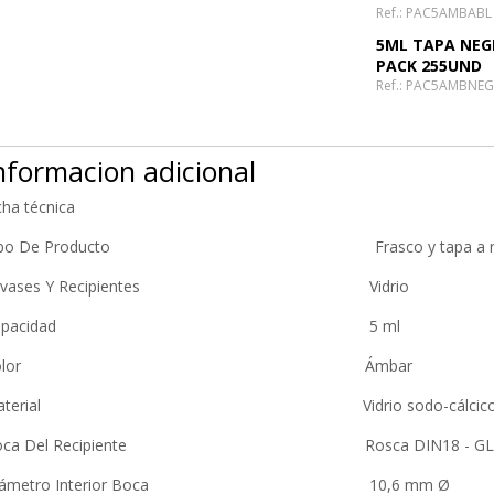
Ref.: PAC5AMBABL
5ML TAPA NEG
PACK 255UND
Ref.: PAC5AMBNEG
nformacion adicional
cha técnica
ipo De Producto Frasco y tapa a ro
nvases Y Recipientes Vidrio
Capacidad 5 ml
Color Ámbar
aterial Vidrio sodo-cálcico tipo
oca Del Recipiente Rosca DIN18 - GL
iámetro Interior Boca 10,6 mm Ø