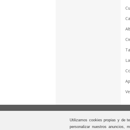
C
L
C
A
V
Pag
Utilizamos cookies propias y de te
Fo
Mé
personalizar nuestros anuncios, m