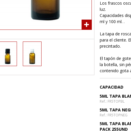
Los frascos oscu
luz.
Capacidades disp
ml y 100 ml. .
La tapa de rosca
para el cliente. 
precintado.
El tapón de got
la botella, sin p
contenido gota 
CAPACIDAD
5ML TAPA BLA
Ref.: FR5TOPBL
5ML TAPA NEG
Ref.: FR5TOPNEG
5ML TAPA BLA
PACK 255UND