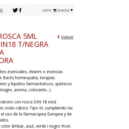
carro
(vacío)
TO
ROSCA 5ML
Volver
IN18 T/NEGRA
A
ORA
tes esenciales, elixires o esencias
 de Bach) homeopatía, terapias
mes y líquidos farmacéuticos, químicos
inagre, aroma, colorante...).
oratorio con rosca DIN 18 está
rio sodo-cálcico Tipo III, cumpliendo las
 el uso de la farmacopea Europea y de
idos.
olor àmbar, azul, verde i negro frost.