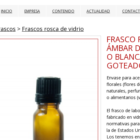
INICIO
EMPRESA
CONTENIDO
ACTUALIDAD
CONTAC
rascos
>
Frascos rosca de vidrio
FRASCO 
ÁMBAR D
O BLANC
GOTEAD
Envase para acei
florales (flores
naturales, perfu
o alimentarios (v
El frasco de lab
fabricado en vid
normativas para
la de Estados Un
Los tenemos en c