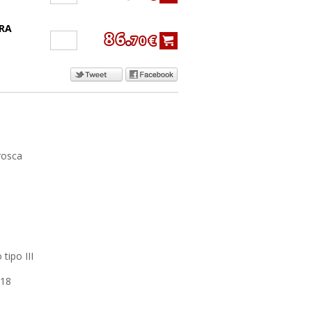
RA
sca
 III
18