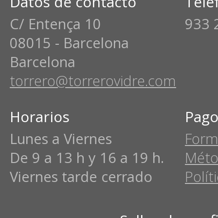
Datos de contacto
Telé
C/ Entença 10
933 
08015 - Barcelona
Barcelona
torrero@torrerovidre.com
Horarios
Pago
Lunes a Viernes
Form
De 9 a 13 h y 16 a 19 h.
Méto
Viernes tarde cerrado
Polít