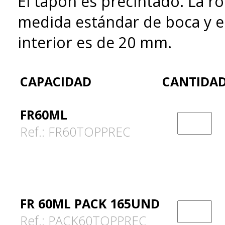
El tapón es precintado. La r
medida estándar de boca y e
interior es de 20 mm.
CAPACIDAD
CANTIDA
FR60ML
Ref.: FR60TOPPREC
FR 60ML PACK 165UND
Ref.: PACK60TOPPREC