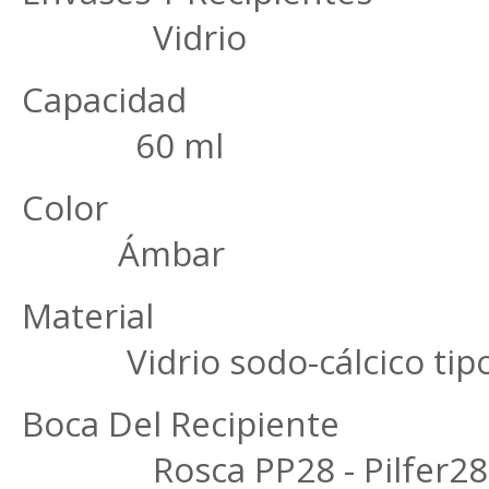
Vidrio
Capac
60 ml
Col
Ámbar
Mater
Vidrio sodo-cálcico tipo 
Boca Del Rec
Rosca PP28 - Pilfer28