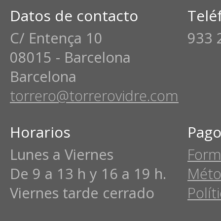
Datos de contacto
Telé
C/ Entença 10
933 
08015 - Barcelona
Barcelona
torrero@torrerovidre.com
Horarios
Pago
Lunes a Viernes
Form
De 9 a 13 h y 16 a 19 h.
Méto
Viernes tarde cerrado
Polít