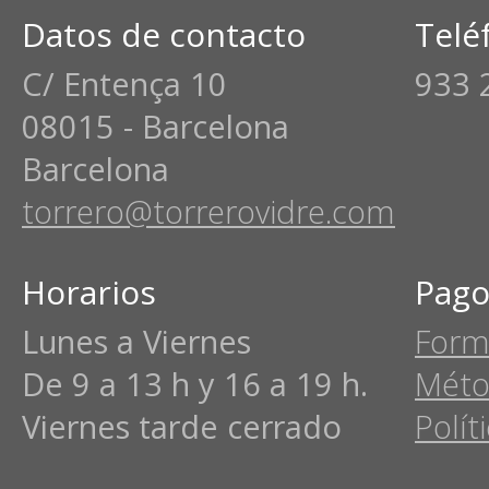
Datos de contacto
Telé
C/ Entença 10
933 
08015 - Barcelona
Barcelona
torrero@torrerovidre.com
Horarios
Pago
Lunes a Viernes
Form
De 9 a 13 h y 16 a 19 h.
Méto
Viernes tarde cerrado
Polít